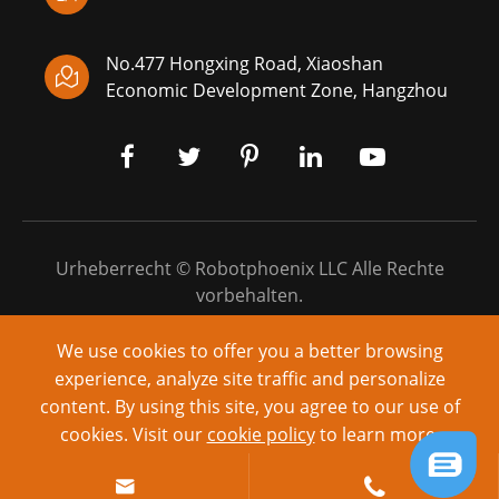
No.477 Hongxing Road, Xiaoshan

Economic Development Zone, Hangzhou
Urheberrecht ©
Robotphoenix LLC
Alle Rechte
vorbehalten.
Sitemap
|
Datenschutz richtlinie
We use cookies to offer you a better browsing
experience, analyze site traffic and personalize
Angetrieben von: yinqingli.com
content. By using this site, you agree to our use of
cookies. Visit our
cookie policy
to learn more.
Reject
Accept

