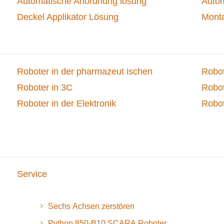
Automatische Anordnung lösung
Autom
Deckel Applikator Lösung
Monta
Roboter in der pharmazeut ischen
Robot
Roboter in 3C
Robot
Roboter in der Elektronik
Robot
Service
Sechs Achsen zerstören
Python 850-B10 SCARA Roboter