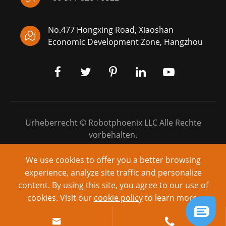
No.477 Hongxing Road, Xiaoshan

Economic Development Zone, Hangzhou
Urheberrecht ©
Robotphoenix LLC
Alle Rechte
vorbehalten.
Sitemap
|
Datenschutz richtlinie
We use cookies to offer you a better browsing
experience, analyze site traffic and personalize
Angetrieben von: yinqingli.com
content. By using this site, you agree to our use of
cookies. Visit our
cookie policy
to learn more.
Reject
Accept

