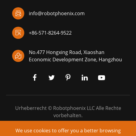

info@robotphoenix.com

+86-571-8264-9522
No.477 Hongxing Road, Xiaoshan

Economic Development Zone, Hangzhou
Urheberrecht ©
Robotphoenix LLC
Alle Rechte
vorbehalten.
Sitemap
|
Datenschutz richtlinie
We use cookies to offer you a better browsing