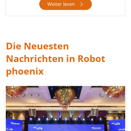
Weiter lesen

Die Neuesten
Nachrichten in Robot
phoenix